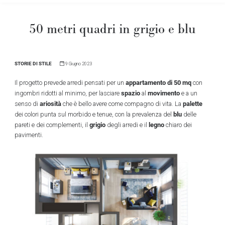
50 metri quadri in grigio e blu
STORIE DI STILE
9 Giugno 2023
appartamento di 50 mq
Il progetto prevede arredi pensati per un
con
spazio
movimento
ingombri ridotti al minimo, per lasciare
al
e a un
ariosità
palette
senso di
che è bello avere come compagno di vita. La
blu
dei colori punta sul morbido e tenue, con la prevalenza del
delle
grigio
legno
pareti e dei complementi, il
degli arredi e il
chiaro dei
pavimenti.