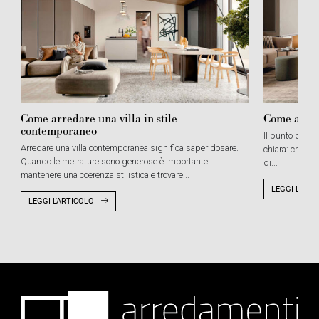
Come arredare una villa in stile
Come arred
contemporaneo
Il punto di par
Arredare una villa contemporanea significa saper dosare.
chiara: creare
Quando le metrature sono generose è importante
di...
mantenere una coerenza stilistica e trovare...
LEGGI L'ART
LEGGI L'ARTICOLO