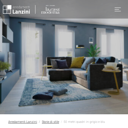
Arredamenti Lanzini
Storie di stile
50 metri quadri in grigio e blu